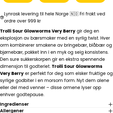
Dele
Del
Del
Fest
Lynrask levering til hele Norge 🇳🇴 Fri frakt ved
på
på
på
ordre over 999 kr
Facebook
X
Pinterest
Trolli Sour Glowworms Very Berry
gir deg en
eksplosjon av bærsmaker med en syrlig twist. Hver
orm kombinerer smakene av bringebær, blåbær og
bjørnebær, pakket inn i en myk og seig konsistens.
Den sure sukkerskorpen gir en ekstra spennende
dimensjon til godteriet.
Trolli Sour Glowworms
Very Berry
er perfekt for deg som elsker fruktige og
syrlige godbiter i en morsom form. Nyt dem alene
eller del med venner – disse ormene lyser opp
enhver godtepause.
Ingredienser
Allergener