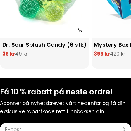
Legg I Handlekurv
Type:
Type:
Dr. Sour Splash Candy (6 stk)
Mystery Box 
39 kr
399 kr
49 kr
420 kr
Salgs
Vanlig
Salgs
Vanlig
pris
pris
pris
pris
Fast Candy
Svarer vanligvis umiddelbart
Få 10 % rabatt på neste ordre!
Abonner på nyhetsbrevet vårt nedenfor og få din
eksklusive rabattkode rett i innboksen din!
E-